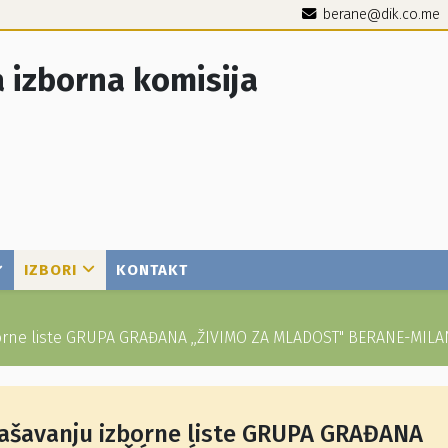
berane@dik.co.me
 izborna komisija
IZBORI
KONTAKT
izborne liste GRUPA GRAĐANA ,,ŽIVIMO ZA MLADOST" BERANE-MIL
glašavanju izborne liste GRUPA GRAĐANA