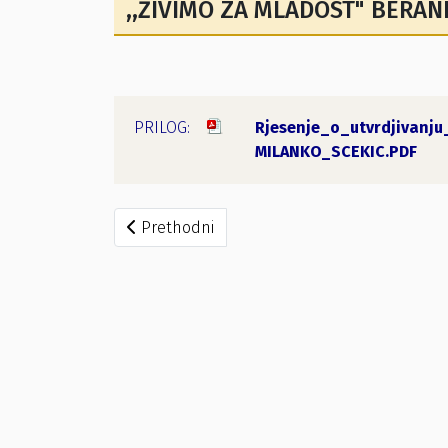
,,ŽIVIMO ZA MLADOST" BERAN
Rjesenje_o_utvrdjivanj
MILANKO_SCEKIC.PDF
Prethodni članak: Zaključak o ispunjenju us
Prethodni