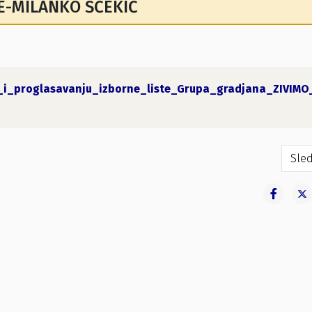
E-MILANKO ŠĆEKIĆ
u_i_proglasavanju_izborne_liste_Grupa_gradjana_ZIVI
lova za određivanje predstavnika podnosioca izborne liste u pr
Sled
Sled