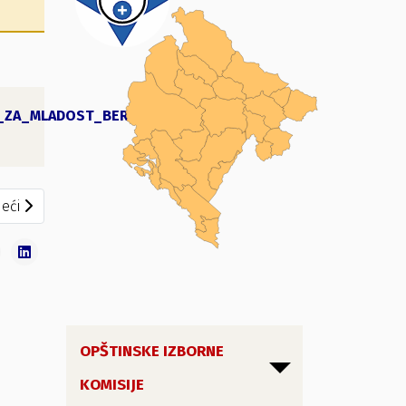
MO_ZA_MLADOST_BERANE-
421.59
KB
ošireni sastav OIK-a
eći članak: Zaključak o otklanjanju nedostataka izborne liste
eći
OPŠTINSKE IZBORNE
KOMISIJE