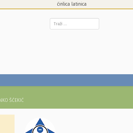
ćirilica
latinica
Pretraga...
ANKO ŠĆEKIĆ