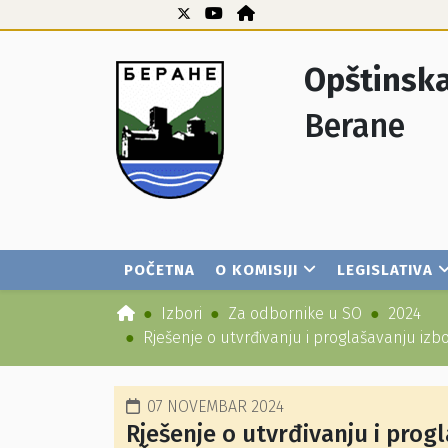
Opštinska
Berane
POČETNA
O KOMISIJI
LEGISLATIVA
Izbori
Za odbornike u SO
2024
Rješenje o utvrđivanju i proglašavanju 
07 NOVEMBAR 2024
Rješenje o utvrđivanju i pro