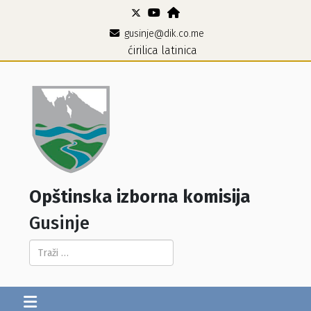
gusinje@dik.co.me
ćirilica
latinica
Opštinska izborna komisija
Gusinje
Pretraga...