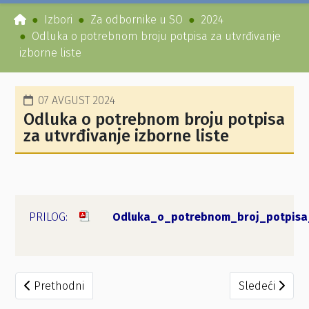
Izbori
Za odbornike u SO
2024
Odluka o potrebnom broju potpisa za utvrđivanje
izborne liste
07 AVGUST 2024
Odluka o potrebnom broju potpisa
za utvrđivanje izborne liste
Odluka_o_potrebnom_broj_potpisa_z
Prethodni članak: Rješenje i zaključci - "GUSINJE MOŽE BOL
Sledeći članak
Prethodni
Sledeći