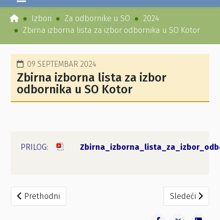
Izbori
Za odbornike u SO
2024
Zbirna izborna lista za izbor odbornika u SO Kotor
09 SEPTEMBAR 2024
Zbirna izborna lista za izbor
odbornika u SO Kotor
Zbirna_izborna_lista_za_izbor_od
Prethodni članak: Zbirna izborna lista za izbor odbornik
Sledeći članak
Prethodni
Sledeći