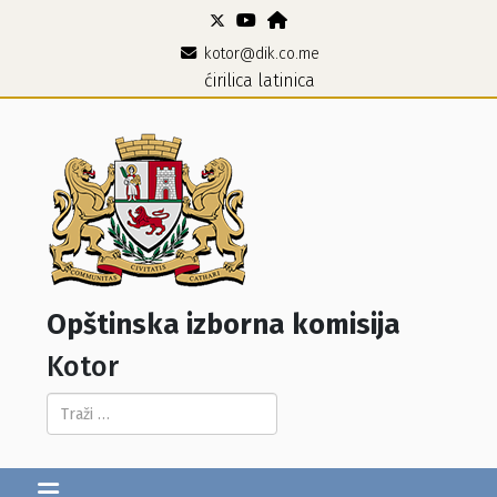
kotor@dik.co.me
ćirilica
latinica
Opštinska izborna komisija
Kotor
Pretraga...