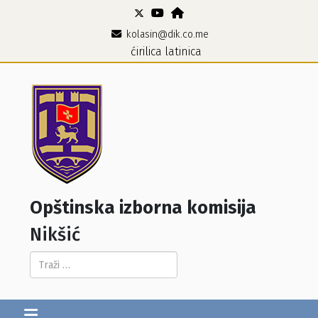
kolasin@dik.co.me
ćirilica
latinica
Opštinska izborna komisija
Nikšić
Pretraga...