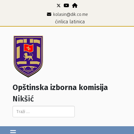
kolasin@dik.co.me
ćirilica
latinica
Opštinska izborna komisija
Nikšić
Pretraga...