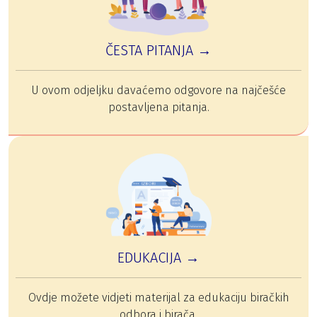
ČESTA PITANJA →
U ovom odjeljku davaćemo odgovore na najčešće
postavljena pitanja.
EDUKACIJA →
Ovdje možete vidjeti materijal za edukaciju biračkih
odbora i birača.