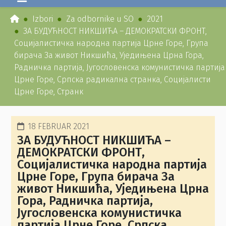
Izbori
Za odbornike u SO
2021
ЗА БУДУЋНОСТ НИКШИЋА – ДЕМОКРАТСКИ ФРОНТ,
Социјалистичка народна партија Црне Горе, Група
бирача За живот Никшића, Уједињена Црна Гора,
Радничка партија, Југословенска комунистичка партија
Црне Горе, Српска радикална странка, Социјалисти
Црне Горе, Странк
18 FEBRUAR 2021
ЗА БУДУЋНОСТ НИКШИЋА –
ДЕМОКРАТСКИ ФРОНТ,
Социјалистичка народна партија
Црне Горе, Група бирача За
живот Никшића, Уједињена Црна
Гора, Радничка партија,
Југословенска комунистичка
партија Црне Горе, Српска