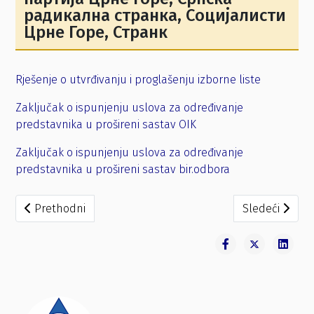
радикална странка, Социјалисти
Црне Горе, Странк
Rješenje o utvrđivanju i proglašenju izborne liste
Zaključak o ispunjenju uslova za određivanje
predstavnika u prošireni sastav OIK
Zaključak o ispunjenju uslova za određivanje
predstavnika u prošireni sastav bir.odbora
Prethodni članak: GRADE MOJ
Sledeći člana
Prethodni
Sledeći