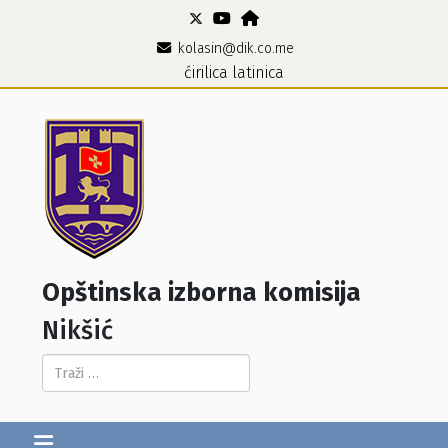
kolasin@dik.co.me
ćirilica
latinica
Opštinska izborna komisija
Nikšić
Pretraga...