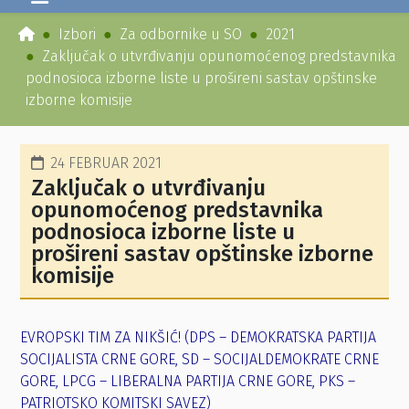
Izbori
Za odbornike u SO
2021
Zaključak o utvrđivanju opunomoćenog predstavnika
podnosioca izborne liste u prošireni sastav opštinske
izborne komisije
24 FEBRUAR 2021
Zaključak o utvrđivanju
opunomoćenog predstavnika
podnosioca izborne liste u
prošireni sastav opštinske izborne
komisije
EVROPSKI TIM ZA NIKŠIĆ! (DPS – DEMOKRATSKA PARTIJA
SOCIJALISTA CRNE GORE, SD – SOCIJALDEMOKRATE CRNE
GORE, LPCG – LIBERALNA PARTIJA CRNE GORE, PKS –
PATRIOTSKO KOMITSKI SAVEZ)