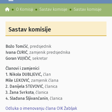
O Komisiji
Sastav komisije
Sastav komisije
Sastav komisije
Božo Tomčić
, predsjednik
Ivana ĆURIĆ
, zamjenik predsjednika
Goran VUJIČIĆ
, sekretar
Članovi i zamjenici
1. Nikola DUBLJEVIĆ,
član
Mile LEKOVIĆ
, zamjenik člana
2. Danijela STEVOVIĆ
, članica
3. Žana Svrkota
, članica
4. Slađana Šljivančanin
, članica
Odluka o imenovanju člana OIK Žabljak