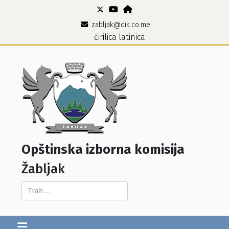
zabljak@dik.co.me
ćirilica
latinica
Opštinska izborna komisija
Žabljak
Pretraga...