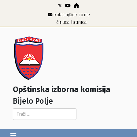
kolasin@dik.co.me
ćirilica
latinica
Opštinska izborna komisija
Bijelo Polje
Pretraga...