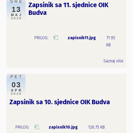
SRE
Zapsinik sa 11. sjednice OIK
13
Budva
MAJ
2026
zapisnik11.jpg
71.95
KB
Saznaj više
PET
03
APR
2026
Zapsinik sa 10. sjednice OIK Budva
zapisnik10.jpg
126.75 KB