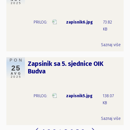
2025
zapisnik6.jpg
73.82
KB
Saznaj više
PON
Zapsinik sa 5. sjednice OIK
25
Budva
AVG
2025
zapisnik5.jpg
138.07
KB
Saznaj više