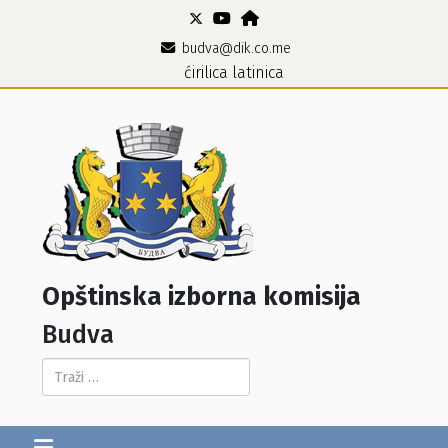
budva@dik.co.me
ćirilica
latinica
Opštinska izborna komisija
Budva
Pretraga...