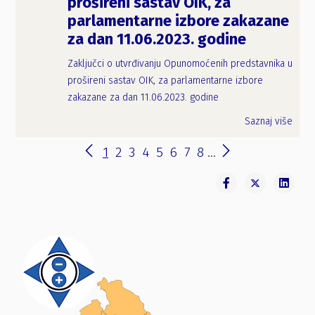
prošireni sastav OIK, za
parlamentarne izbore zakazane
za dan 11.06.2023. godine
Zaključci o utvrđivanju Opunomoćenih predstavnika u
prošireni sastav OIK, za parlamentarne izbore
zakazane za dan 11.06.2023. godine
Saznaj više
1
2
3
4
5
6
7
8
...