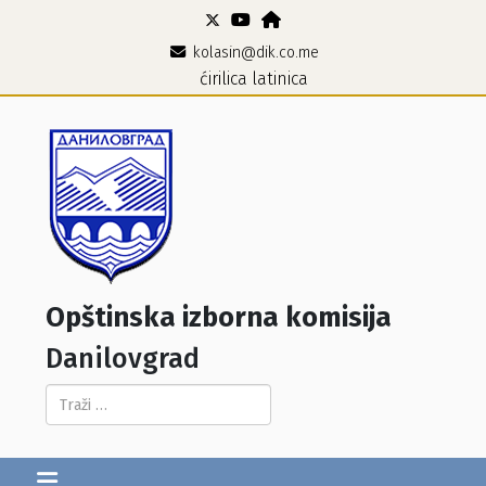
kolasin@dik.co.me
ćirilica
latinica
Opštinska izborna komisija
Danilovgrad
Pretraga...