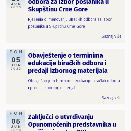
odbora za izbor poslanika u
JUN
2023
Skupštinu Crne Gore
Rješenja o imenovanju Biračkih odbora za izbor
poslanika u Skupštinu Crne Gore
Saznaj više
PON
Obavještenje o terminima
05
edukacije biračkih odbora i
JUN
2023
predaji izbornog materijala
Obavještenje o terminima edukacije biračkih odbora
i predaji izbornog materijala
Saznaj više
PON
Zaključci o utvrđivanju
05
Opunomoćenih predstavnika u
JUN
2023