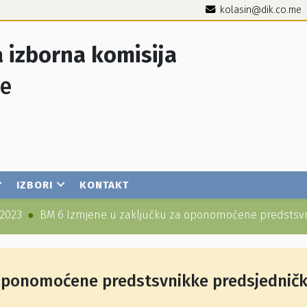
kolasin@dik.co.me
 izborna komisija
je
IZBORI
KONTAKT
2023
BM 6 Izmjene u zaključku za oponomoćene predstsvn
 oponomoćene predstsvnikke predsjednič