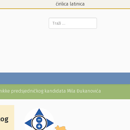
ćirilica
latinica
Pretraga...
ikke predsjedničkog kandidata Mila Đukanovića
kog