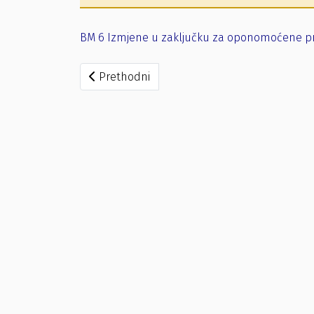
BM 6 Izmjene u zaključku za oponomoćene pr
Prethodni članak: Opunomopćeni predstavni
Prethodni