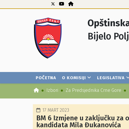
Opštinska
Bijelo Pol
POČETNA
O KOMISIJI
LEGISLATIVA
Izbori
Za Predsjednika Crne Gore
17 MART 2023
BM 6 Izmjene u zaključku za
kandidata Mila Đukanovića