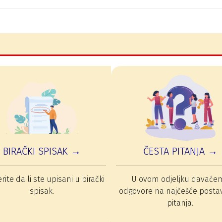
BIRAČKI SPISAK →
ČESTA PITANJA →
rite da li ste upisani u birački
U ovom odjeljku davaće
spisak.
odgovore na najčešće posta
pitanja.