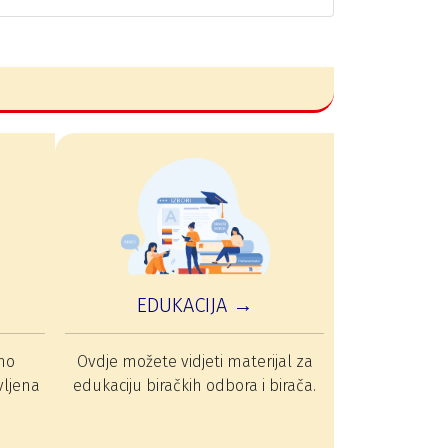
EDUKACIJA →
mo
Ovdje možete vidjeti materijal za
vljena
edukaciju biračkih odbora i birača.