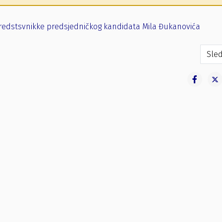
edstsvnikke predsjedničkog kandidata Mila Đukanovića
ci predsjedničkog kandidata mr Alekse Bečića na biračkim m
Sled
Sled