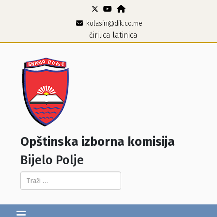
kolasin@dik.co.me
ćirilica
latinica
Opštinska izborna komisija
Bijelo Polje
Pretraga...