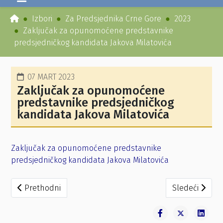
Izbori
Za Predsjednika Crne Gore
2023
Zaključak za opunomoćene predstavnike
predsjedničkog kandidata Jakova Milatovića
07 MART 2023
Zaključak za opunomoćene
predstavnike predsjedničkog
kandidata Jakova Milatovića
Zaključak za opunomoćene predstavnike
predsjedničkog kandidata Jakova Milatovića
Prethodni članak: Zaključak za opunomoćenog predstavn
Sledeći članak
Prethodni
Sledeći