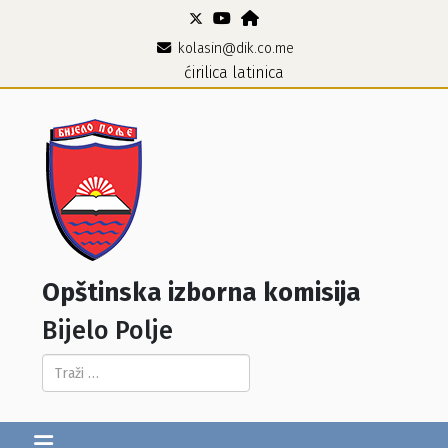
kolasin@dik.co.me
ćirilica
latinica
Opštinska izborna komisija
Bijelo Polje
Pretraga...