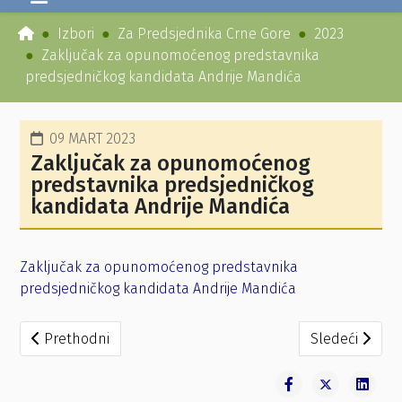
Izbori
Za Predsjednika Crne Gore
2023
Zaključak za opunomoćenog predstavnika
predsjedničkog kandidata Andrije Mandića
09 MART 2023
Zaključak za opunomoćenog
predstavnika predsjedničkog
kandidata Andrije Mandića
Zaključak za opunomoćenog predstavnika
predsjedničkog kandidata Andrije Mandića
Prethodni članak: Zaključak za opunomoćenog predstavn
Sledeći člana
Prethodni
Sledeći