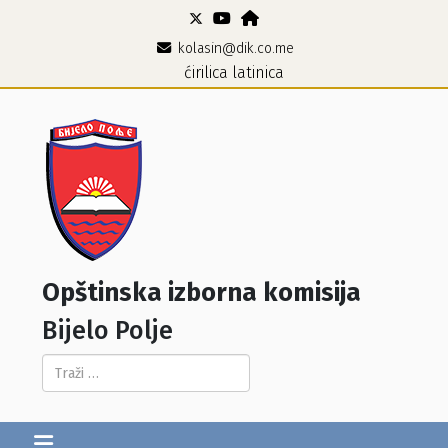
kolasin@dik.co.me
ćirilica
latinica
Opštinska izborna komisija
Bijelo Polje
Pretraga...