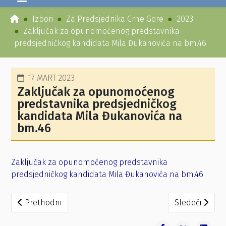
Izbori
Za Predsjednika Crne Gore
2023
Zaključak za opunomoćenog predstavnika
predsjedničkog kandidata Mila Đukanovića na bm.46
17 MART 2023
Zaključak za opunomoćenog
predstavnika predsjedničkog
kandidata Mila Đukanovića na
bm.46
Zaključak za opunomoćenog predstavnika
predsjedničkog kandidata Mila Đukanovića na bm.46
Prethodni članak: Zaključak za opunomoćenog predstavn
Sledeći člana
Prethodni
Sledeći