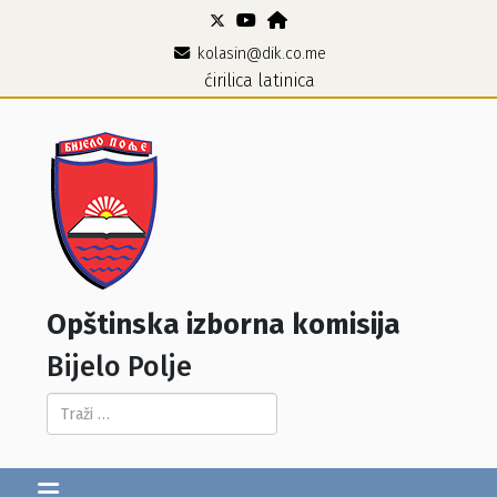
kolasin@dik.co.me
ćirilica
latinica
Opštinska izborna komisija
Bijelo Polje
Pretraga...