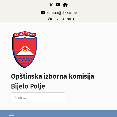
kolasin@dik.co.me
ćirilica
latinica
Opštinska izborna komisija
Bijelo Polje
Pretraga...