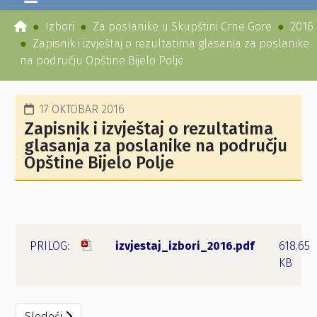
Izbori
Za poslanike u Skupštini Crne Gore
2016
Zapisnik i izvještaj o rezultatima glasanja za poslanike
na području Opštine Bijelo Polje
17 OKTOBAR 2016
Zapisnik i izvještaj o rezultatima
glasanja za poslanike na području
Opštine Bijelo Polje
izvjestaj_izbori_2016.pdf
618.65
KB
Sledeći članak: Rješenje o određivanju biračkih mjesta z
Sledeći