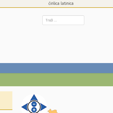
ćirilica
latinica
Pretraga...