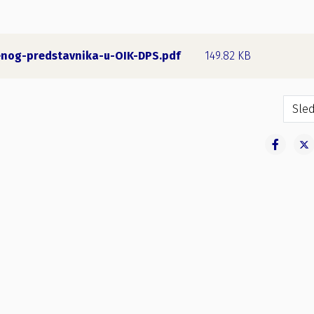
nog-predstavnika-u-OIK-DPS.pdf
149.82 KB
Sled
Sled