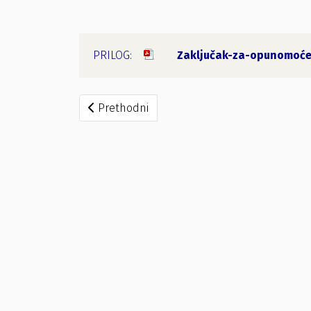
Zaključak-za-opunomoće
Prethodni članak: Zaključak broj 97/20
Prethodni