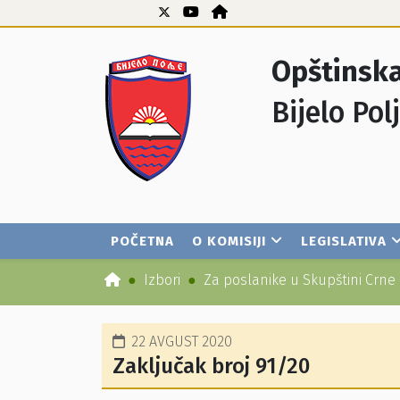
Opštinska
Bijelo Pol
POČETNA
O KOMISIJI
LEGISLATIVA
Izbori
Za poslanike u Skupštini Crne
22 AVGUST 2020
Zaključak broj 91/20