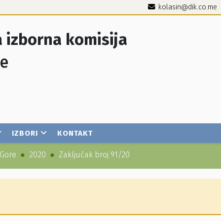
kolasin@dik.co.me
 izborna komisija
je
IZBORI
KONTAKT
 Gore
2020
Zaključak broj 91/20