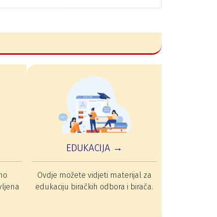
EDUKACIJA →
mo
Ovdje možete vidjeti materijal za
vljena
edukaciju biračkih odbora i birača.