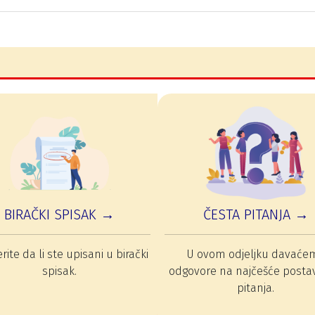
BIRAČKI SPISAK →
ČESTA PITANJA →
rite da li ste upisani u birački
U ovom odjeljku davaće
spisak.
odgovore na najčešće posta
pitanja.