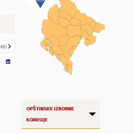
eći članak: Zaključak broj 51/20
eći
OPŠTINSKE IZBORNE
KOMISIJE