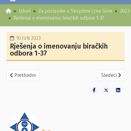
Izbori
Za poslanike u Skupštini Crne Gore
2023
Rješenja o imenovanju biračkih odbora 1-37
10 JUN 2023
Rješenja o imenovanju biračkih
odbora 1-37
Prethodni članak: Rješenja o imenovanju biračkih odbora
Sledeći člana
Prethodni
Sledeći