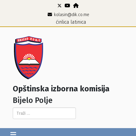
kolasin@dik.co.me
ćirilica
latinica
Opštinska izborna komisija
Bijelo Polje
Pretraga...