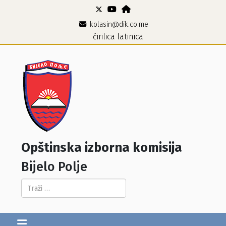
kolasin@dik.co.me
ćirilica
latinica
Opštinska izborna komisija
Bijelo Polje
Pretraga...