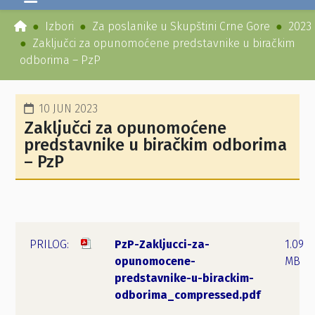
Izbori
Za poslanike u Skupštini Crne Gore
2023
Zaključci za opunomoćene predstavnike u biračkim
odborima – PzP
10 JUN 2023
Zaključci za opunomoćene
predstavnike u biračkim odborima
– PzP
PzP-Zakljucci-za-
1.09
opunomocene-
MB
predstavnike-u-birackim-
odborima_compressed.pdf