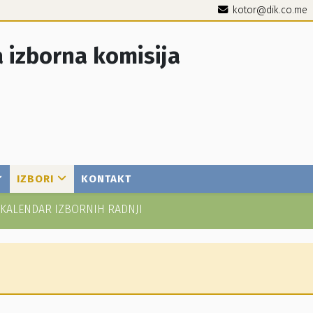
kotor@dik.co.me
 izborna komisija
IZBORI
KONTAKT
KALENDAR IZBORNIH RADNJI