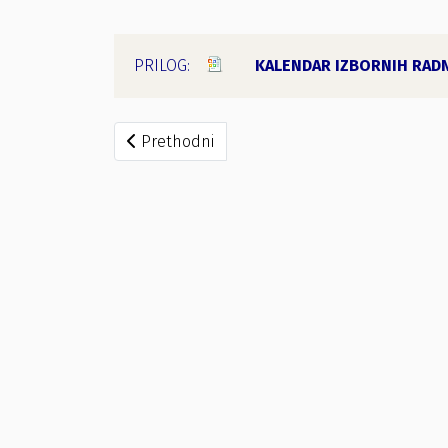
KALENDAR IZBORNIH RADN
Prethodni članak: Socijaldemokrate Crne Go
Prethodni