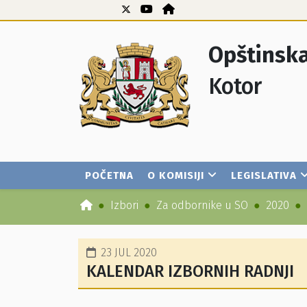
Opštinska
Kotor
POČETNA
O KOMISIJI
LEGISLATIVA
Izbori
Za odbornike u SO
2020
23 JUL 2020
KALENDAR IZBORNIH RADNJI