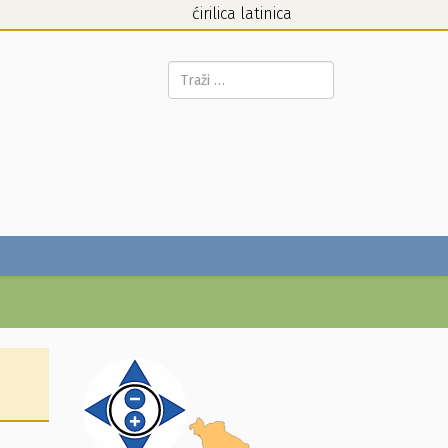
ćirilica
latinica
Pretraga...