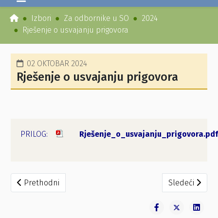
Izbori
Za odbornike u SO
2024
Rješenje o usvajanju prigovora
02 OKTOBAR 2024
Rješenje o usvajanju prigovora
Rješenje_o_usvajanju_prigovora.pdf
Prethodni članak: Rješenje o odbijanju prigovora
Sledeći člana
Prethodni
Sledeći