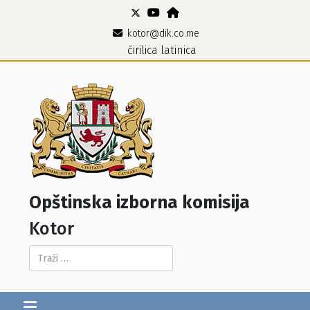
kotor@dik.co.me
ćirilica
latinica
Opštinska izborna komisija
Kotor
Pretraga...