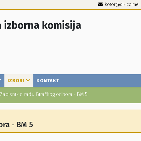
kotor@dik.co.me
 izborna komisija
IZBORI
KONTAKT
Zapisnik o radu Biračkog odbora - BM 5
ora - BM 5