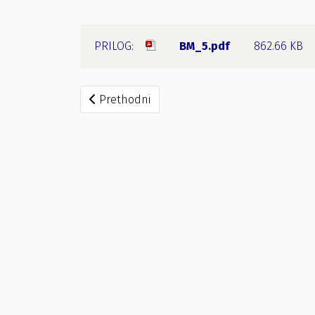
BM_5.pdf
862.66 KB
Prethodni članak: Zapisnik o radu Biračkog 
Prethodni