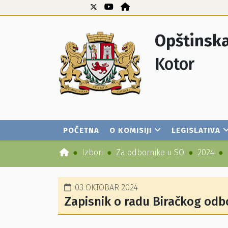
Opštinska
Kotor
POČETNA
O KOMISIJI
LEGISLATIVA
Izbori
Za odbornike u SO
2024
03 OKTOBAR 2024
Zapisnik o radu Biračkog odb