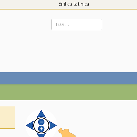
ćirilica
latinica
Pretraga...