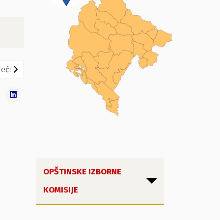
eći članak: Zapisnik o radu Biračkog odbora - BM 6
eći
OPŠTINSKE IZBORNE
KOMISIJE