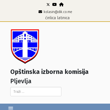
kolasin@dik.co.me
ćirilica
latinica
Opštinska izborna komisija
Pljevlja
Pretraga...