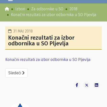
Izbori
Za odbornike u SO
2018
Konačni rezultati za izbor odbornika u SO Pljevlja
31 MAJ 2018
Konačni rezultati za izbor
odbornika u SO Pljevlja
Konačni rezultati za izbor odbornika u SO Pljevlja
Sledeći članak: Rješenje o zaključenju biračkog spiska
Sledeći