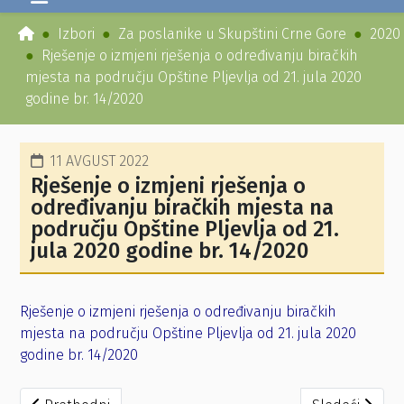
Izbori
Za poslanike u Skupštini Crne Gore
2020
Rješenje o izmjeni rješenja o određivanju biračkih
mjesta na području Opštine Pljevlja od 21. jula 2020
godine br. 14/2020
11 AVGUST 2022
Rješenje o izmjeni rješenja o
određivanju biračkih mjesta na
području Opštine Pljevlja od 21.
jula 2020 godine br. 14/2020
Rješenje o izmjeni rješenja o određivanju biračkih
mjesta na području Opštine Pljevlja od 21. jula 2020
godine br. 14/2020
Prethodni članak: Obavještenje podnosiocima potvrđenih 
Sledeći članak