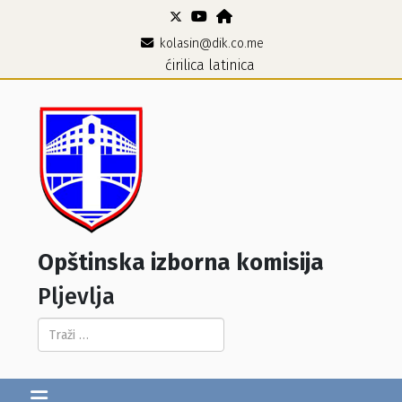
kolasin@dik.co.me
ćirilica
latinica
Opštinska izborna komisija
Pljevlja
Pretraga...