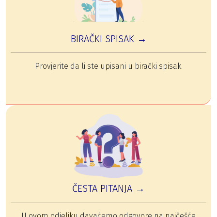
BIRAČKI SPISAK →
Provjerite da li ste upisani u birački spisak.
ČESTA PITANJA →
U ovom odjeljku davaćemo odgovore na najčešće