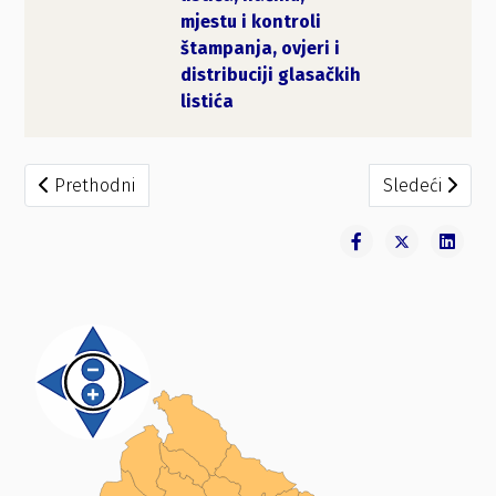
mjestu i kontroli
štampanja, ovjeri i
distribuciji glasačkih
listića
Prethodni članak: Odluka o broju glasačkih listića
Sledeći članak
Prethodni
Sledeći