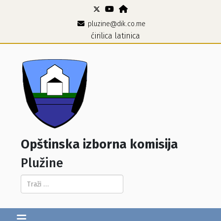
pluzine@dik.co.me
ćirilica
latinica
Opštinska izborna komisija
Plužine
Pretraga...