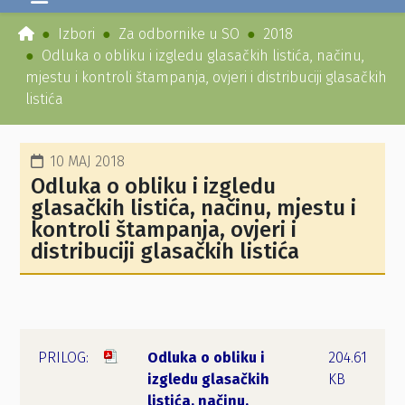
Izbori
Za odbornike u SO
2018
Odluka o obliku i izgledu glasačkih listića, načinu,
mjestu i kontroli štampanja, ovjeri i distribuciji glasačkih
listića
10 MAJ 2018
Odluka o obliku i izgledu
glasačkih listića, načinu, mjestu i
kontroli štampanja, ovjeri i
distribuciji glasačkih listića
Odluka o obliku i
204.61
izgledu glasačkih
KB
listića, načinu,