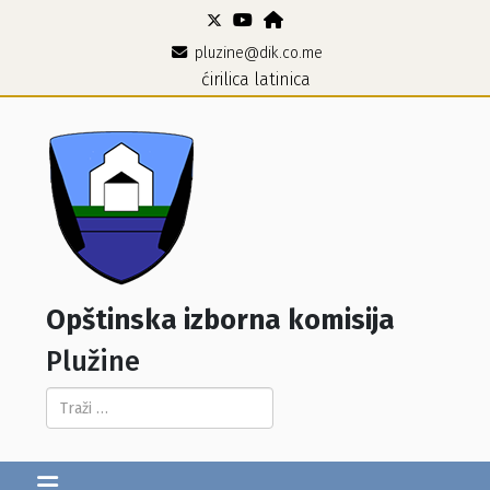
pluzine@dik.co.me
ćirilica
latinica
Opštinska izborna komisija
Plužine
Pretraga...