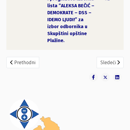
lista “ALEKSA BEČIĆ –
DEMOKRATE – DSS –
IDEMO LJUDI!” za
izbor odbornika u
Skupštini opštine
Plužine.
Prethodni članak: Rješenje Utvrđuje se i proglašava izbor
Sledeći člana
Prethodni
Sledeći