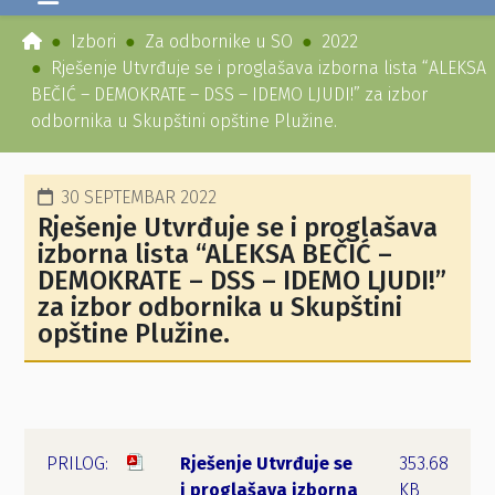
Izbori
Za odbornike u SO
2022
Rješenje Utvrđuje se i proglašava izborna lista “ALEKSA
BEČIĆ – DEMOKRATE – DSS – IDEMO LJUDI!” za izbor
odbornika u Skupštini opštine Plužine.
30 SEPTEMBAR 2022
Rješenje Utvrđuje se i proglašava
izborna lista “ALEKSA BEČIĆ –
DEMOKRATE – DSS – IDEMO LJUDI!”
za izbor odbornika u Skupštini
opštine Plužine.
Rješenje Utvrđuje se
353.68
i proglašava izborna
KB