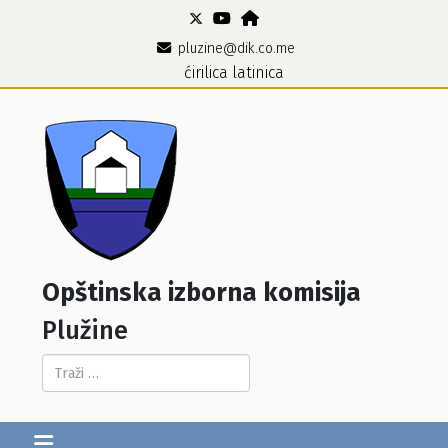
pluzine@dik.co.me
ćirilica
latinica
Opštinska izborna komisija
Plužine
Pretraga...