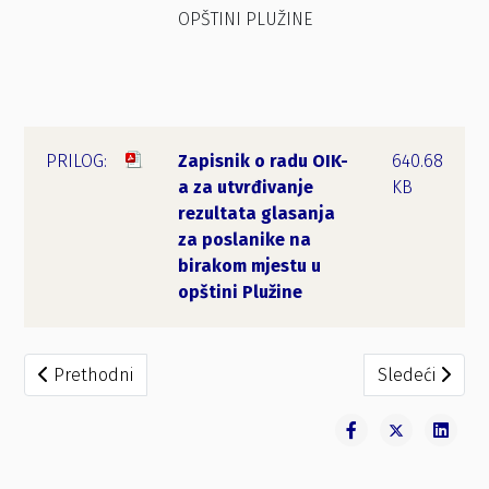
OPŠTINI PLUŽINE
Zapisnik o radu OIK-
640.68
a za utvrđivanje
KB
rezultata glasanja
za poslanike na
birakom mjestu u
opštini Plužine
Prethodni članak: Izvještaj o rezultatima glasanja za po
Sledeći članak
Prethodni
Sledeći