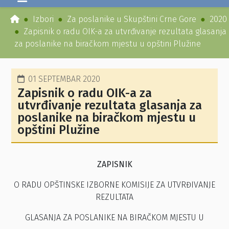
Izbori
Za poslanike u Skupštini Crne Gore
2020
Zapisnik o radu OIK-a za utvrđivanje rezultata glasanja
za poslanike na biračkom mjestu u opštini Plužine
01 SEPTEMBAR 2020
Zapisnik o radu OIK-a za
utvrđivanje rezultata glasanja za
poslanike na biračkom mjestu u
opštini Plužine
ZAPISNIK
O RADU OPŠTINSKE IZBORNE KOMISIJE ZA UTVRĐIVANJE
REZULTATA
GLASANJA ZA POSLANIKE NA BIRAČKOM MJESTU U