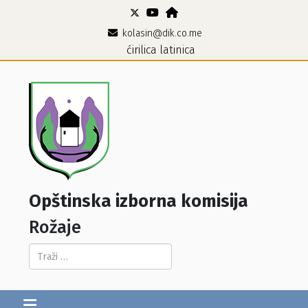
kolasin@dik.co.me
ćirilica
latinica
Opštinska izborna komisija
Rožaje
Pretraga...