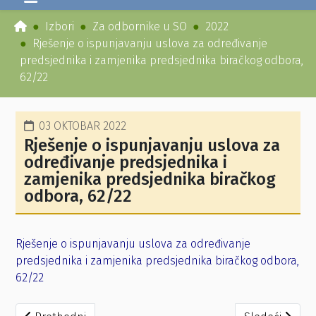
Izbori
Za odbornike u SO
2022
Rješenje o ispunjavanju uslova za određivanje
predsjednika i zamjenika predsjednika biračkog odbora,
62/22
03 OKTOBAR 2022
Rješenje o ispunjavanju uslova za
određivanje predsjednika i
zamjenika predsjednika biračkog
odbora, 62/22
Rješenje o ispunjavanju uslova za određivanje
predsjednika i zamjenika predsjednika biračkog odbora,
62/22
Prethodni članak: Rješenje o ispunjavanju uslova za odre
Sledeći članak