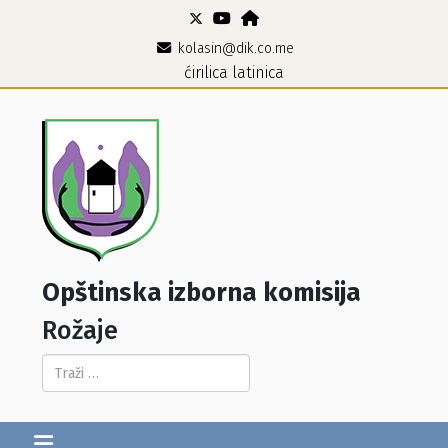
kolasin@dik.co.me
ćirilica
latinica
Opštinska izborna komisija
Rožaje
Pretraga...