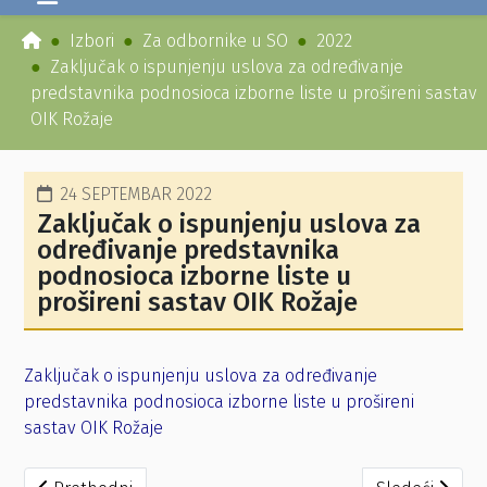
Izbori
Za odbornike u SO
2022
Zaključak o ispunjenju uslova za određivanje
predstavnika podnosioca izborne liste u prošireni sastav
OIK Rožaje
24 SEPTEMBAR 2022
Zaključak o ispunjenju uslova za
određivanje predstavnika
podnosioca izborne liste u
prošireni sastav OIK Rožaje
Zaključak o ispunjenju uslova za određivanje
predstavnika podnosioca izborne liste u prošireni
sastav OIK Rožaje
Prethodni članak: Rješenje kojim se utvrđuje i proglašava
Sledeći članak