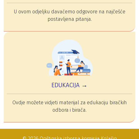
U ovom odjeljku davaćemo odgovore na najčešće
postavljena pitanja.
EDUKACIJA →
Ovdje možete vidjeti materijal za edukaciju biračkih
odbora i birača.
© 2026 Opštinska izborna komisija Kolašin