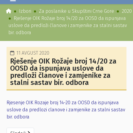
Izbori
Za poslanike u Skupštini Crne Gore
2020
Rješenje OIK Rožaje broj 14/20 za OOSD da ispunjava
uslove da predloži članove i zamjenike za stalni sastav
bir. odbora
11 AVGUST 2020
Rješenje OIK Rožaje broj 14/20 za
OOSD da ispunjava uslove da
predloži članove i zamjenike za
stalni sastav bir. odbora
Rjesenje OIK Rozaje broj 14-20 za OOSD da ispunjava
uslove da predlozi clanove i zamjenike za stalni sastav
bir. odbora
Sledeći članak: Rjesenje OIK Rozaje broj 13-20 za OODPS d