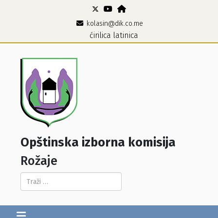
kolasin@dik.co.me
ćirilica
latinica
Opštinska izborna komisija
Rožaje
Pretraga...