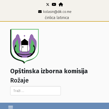
kolasin@dik.co.me
ćirilica
latinica
Opštinska izborna komisija
Rožaje
Pretraga...