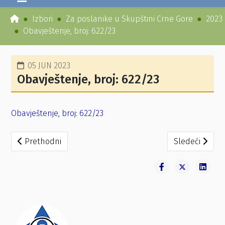
Izbori
Za poslanike u Skupštini Crne Gore
2023
Obavještenje, broj: 622/23
05 JUN 2023
Obavještenje, broj: 622/23
Obavještenje, broj: 622/23
Prethodni članak: Obavještenje, broj: 623/23
Sledeći članak:
Prethodni
Sledeći