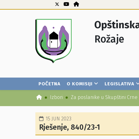
Opštinska
Rožaje
POČETNA
O KOMISIJI
LEGISLATIVA
Izbori
Za poslanike u Skupštini Crne
15 JUN 2023
Rješenje, 840/23-1