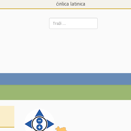
ćirilica
latinica
Pretraga...