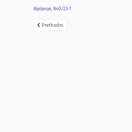
Rješenje, 840/23-1
Prethodni članak: Rješenje, broj: 841/23-1
Prethodni