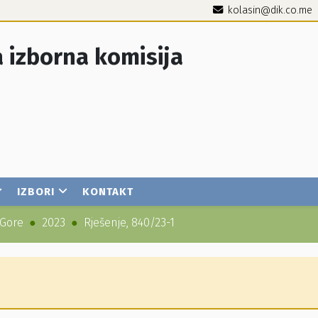
kolasin@dik.co.me
 izborna komisija
IZBORI
KONTAKT
 Gore
2023
Rješenje, 840/23-1