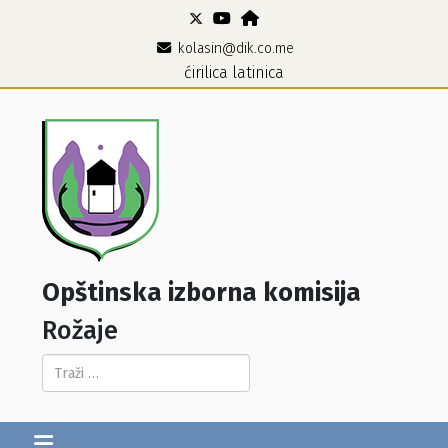
kolasin@dik.co.me
ćirilica
latinica
Opštinska izborna komisija
Rožaje
Pretraga...