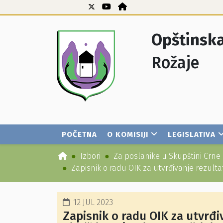
Opštinska
Rožaje
POČETNA
O KOMISIJI
LEGISLATIVA
Izbori
Za poslanike u Skupštini Crne
Zapisnik o radu OIK za utvrđivanje rezult
12 JUL 2023
Zapisnik o radu OIK za utvrđi