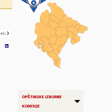
eći članak: Rješenje, broj: 842/23-1
eći
OPŠTINSKE IZBORNE
KOMISIJE