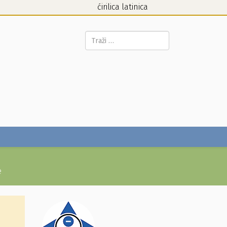
ćirilica
latinica
Pretraga...
e