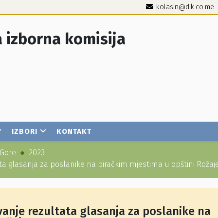
kolasin@dik.co.me
 izborna komisija
IZBORI
KONTAKT
 Gore
2023
ata glasanja za poslanike na biračkim mjestima u opštini Rožaj
vanje rezultata glasanja za poslanike na