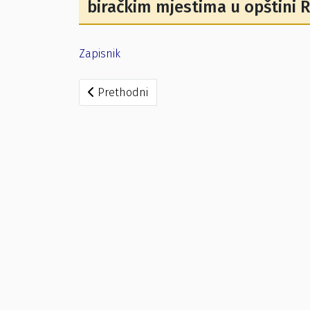
biračkim mjestima u opštini 
Zapisnik
Prethodni članak: Izvještaj o rezultatima gl
Prethodni