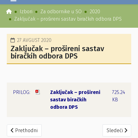
Izbori
Za odbornike u SO
2020
Zaključak – prošireni sastav biračkih odbora DPS
27 AVGUST 2020
Zaključak – prošireni sastav
biračkih odbora DPS
Zaključak – prošireni
725.24
sastav biračkih
KB
odbora DPS
Prethodni članak: BIRAČKI ODBOR MAŽINA I
Sledeći člana
Prethodni
Sledeći