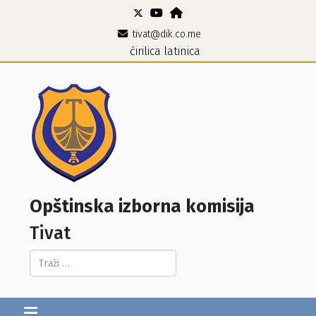
tivat@dik.co.me
ćirilica
latinica
Opštinska izborna komisija
Tivat
Pretraga...