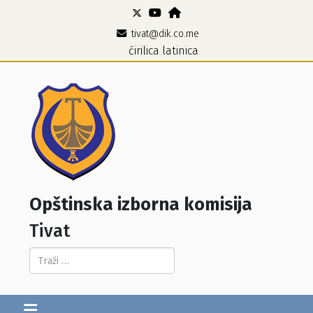
tivat@dik.co.me
ćirilica
latinica
Opštinska izborna komisija
Tivat
Pretraga...