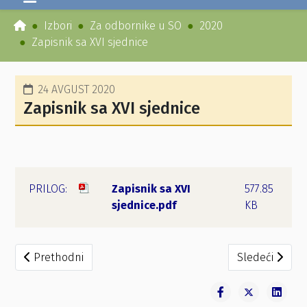
Izbori
Za odbornike u SO
2020
Zapisnik sa XVI sjednice
24 AVGUST 2020
Zapisnik sa XVI sjednice
Zapisnik sa XVI
577.85
sjednice.pdf
KB
Prethodni članak: Zaključak – prošireni sastav HGI
Sledeći članak
Prethodni
Sledeći