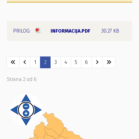
INFORMACIJA.PDF
30.27 KB
1
2
3
4
5
6
Strana 2 od 6