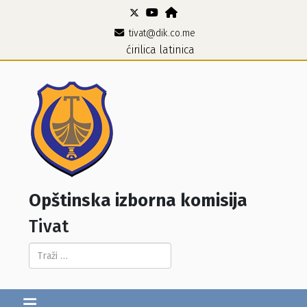
tivat@dik.co.me
ćirilica
latinica
Opštinska izborna komisija
Tivat
Pretraga...