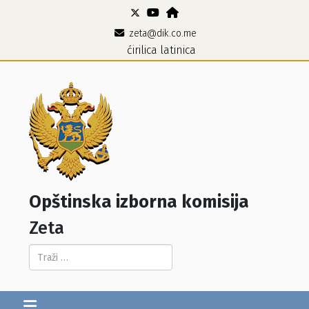
zeta@dik.co.me
ćirilica
latinica
Opštinska izborna komisija
Zeta
Pretraga...