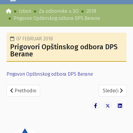
Izbori
Za odbornike u SO
2018
Prigovori Opštinskog odbora DPS Berane
07 FEBRUAR 2018
Prigovori Opštinskog odbora DPS
Berane
Prigovori Opštinskog odbora DPS Berane
Prethodni članak: Rješenja OIK po prigovorima DPS
Sledeći članak
Prethodni
Sledeći