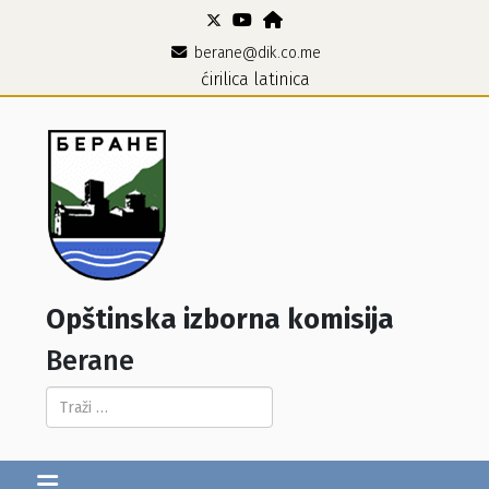
berane@dik.co.me
ćirilica
latinica
Opštinska izborna komisija
Berane
Pretraga...