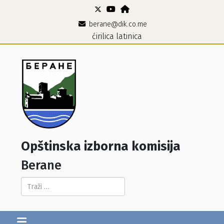
berane@dik.co.me
ćirilica
latinica
Opštinska izborna komisija
Berane
Pretraga...