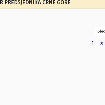
OR PREDSJEDNIKA CRNE GORE
odbora
Sled
Sled