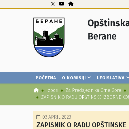
Opštinska
Berane
POČETNA
O KOMISIJI
LEGISLATIVA
Izbori
Za Predsjednika Crne Gore
ZAPISNIK O RADU OPŠTINSKE IZBORNE KOM
03 APRIL 2023
ZAPISNIK O RADU OPŠTINSKE 