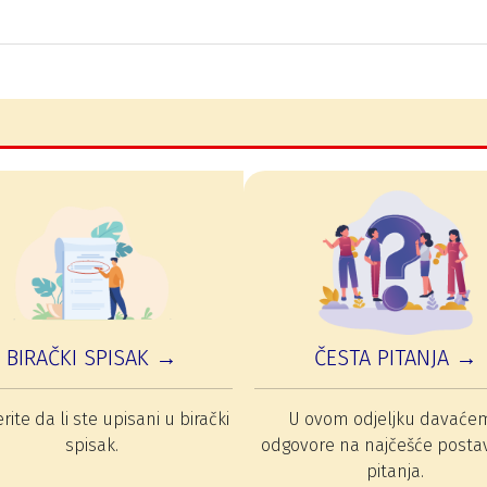
BIRAČKI SPISAK →
ČESTA PITANJA →
rite da li ste upisani u birački
U ovom odjeljku davaće
spisak.
odgovore na najčešće posta
pitanja.