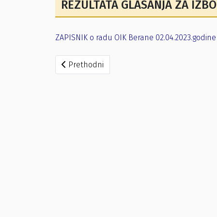
REZULTATA GLASANJA ZA IZB
ZAPISNIK o radu OIK Berane 02.04.2023.godine
Prethodni članak: Zapisnici o radu biračkih 
Prethodni