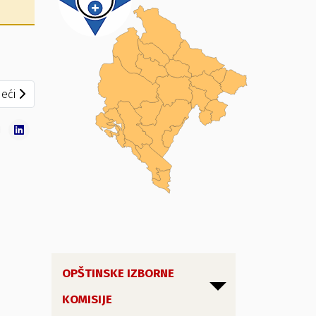
eći članak: IZVJEŠTAJ O REZULTATIMA GLASANJA ZA PREDSJED
eći
OPŠTINSKE IZBORNE
KOMISIJE