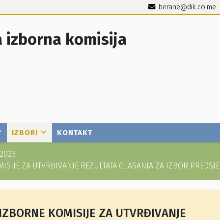
berane@dik.co.me
 izborna komisija
IZBORI
KONTAKT
2023
ISIJE ZA UTVRĐIVANJE REZULTATA GLASANJA ZA IZBOR PREDSJ
IZBORNE KOMISIJE ZA UTVRĐIVANJE