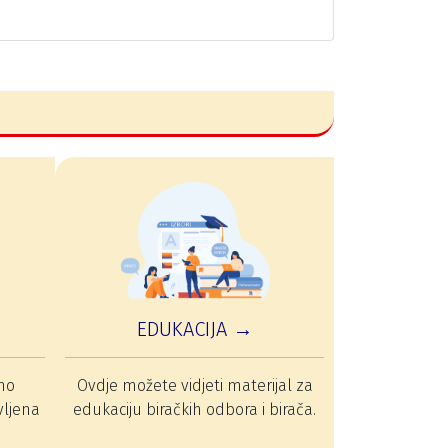
EDUKACIJA →
mo
Ovdje možete vidjeti materijal za
vljena
edukaciju biračkih odbora i birača.