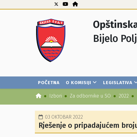
Opštinska
Bijelo Pol
POČETNA
O KOMISIJI
LEGISLATIVA
Izbori
Za odbornike u SO
2022
03 OKTOBAR 2022
Rješenje o pripadajućem broj