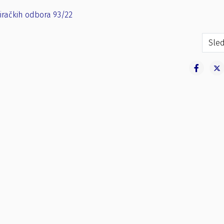
iračkih odbora 93/22
roju predsjednika biračkih odbora 94/22
Sled
Sled