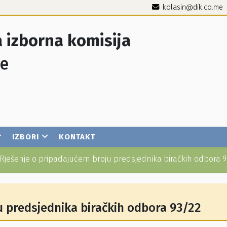
kolasin@dik.co.me
 izborna komisija
je
IZBORI
KONTAKT
Rješenje o pripadajućem broju predsjednika biračkih odbora 
u predsjednika biračkih odbora 93/22