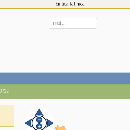
ćirilica
latinica
Pretraga...
93/22