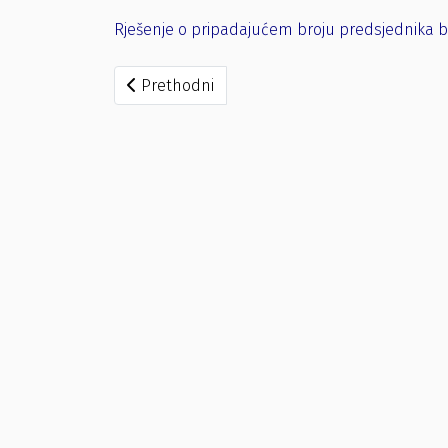
Rješenje o pripadajućem broju predsjednika b
Prethodni članak: Rješenje o pripadajućem b
Prethodni