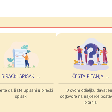
BIRAČKI SPISAK →
ČESTA PITANJA →
rite da li ste upisani u birački
U ovom odjeljku davaće
spisak.
odgovore na najčešće posta
pitanja.