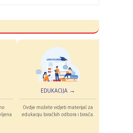
EDUKACIJA →
mo
Ovdje možete vidjeti materijal za
vljena
edukaciju biračkih odbora i birača.