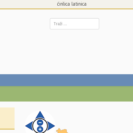
ćirilica
latinica
Pretraga...