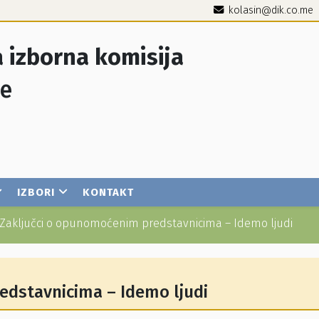
kolasin@dik.co.me
 izborna komisija
je
IZBORI
KONTAKT
Zaključci o opunomoćenim predstavnicima – Idemo ljudi
edstavnicima – Idemo ljudi