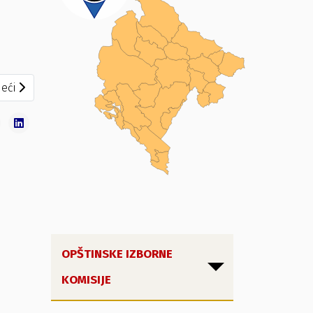
eći članak: Zaključci o opunomoćenim predstavnicima – SPP
eći
OPŠTINSKE IZBORNE
KOMISIJE