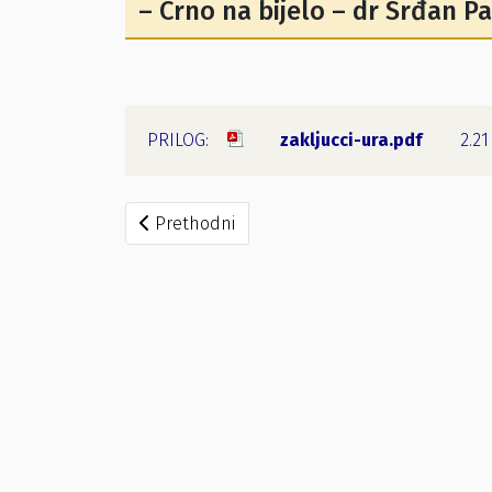
– Crno na bijelo – dr Srđan Pa
zakljucci-ura.pdf
2.2
Prethodni članak: Zapisnik o radu Opštinske 
Prethodni