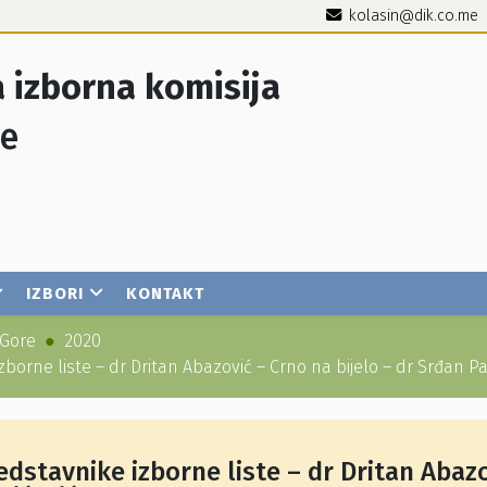
kolasin@dik.co.me
 izborna komisija
je
IZBORI
KONTAKT
 Gore
2020
orne liste – dr Dritan Abazović – Crno na bijelo – dr Srđan Pa
dstavnike izborne liste – dr Dritan Abaz