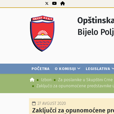
Opštinska
Bijelo Pol
POČETNA
O KOMISIJI
LEGISLATIVA
Izbori
Za poslanike u Skupštini Crne
Zaključci za opunomoćene predstavnike izb
27 AVGUST 2020
Zaključci za opunomoćene pre