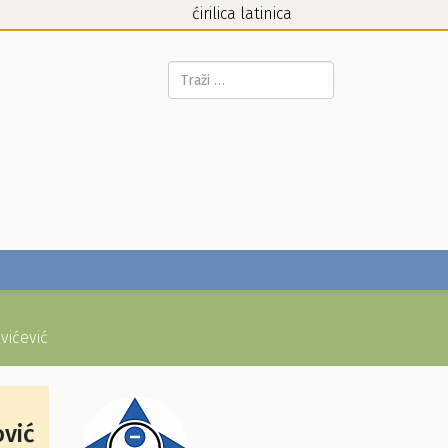
ćirilica
latinica
Pretraga...
vićević
ović