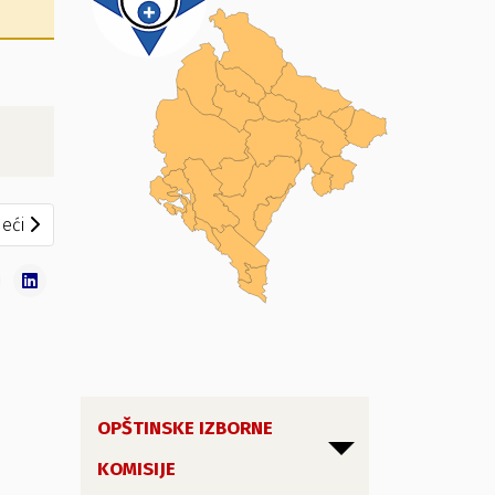
eći članak: Zaključci za opunomoćene predstavnike izborne list
eći
OPŠTINSKE IZBORNE
KOMISIJE