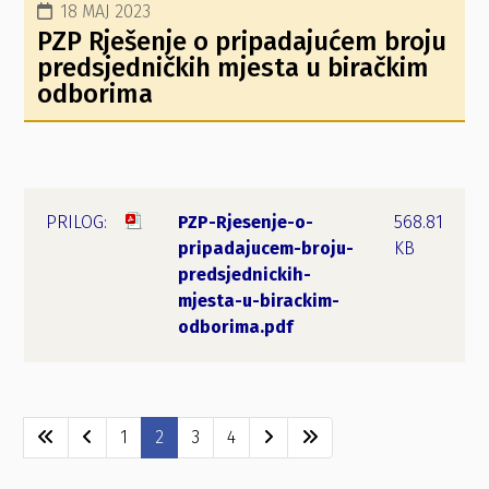
18 MAJ 2023
PZP Rješenje o pripadajućem broju
predsjedničkih mjesta u biračkim
odborima
PZP-Rjesenje-o-
568.81
pripadajucem-broju-
KB
predsjednickih-
mjesta-u-birackim-
odborima.pdf
1
2
3
4