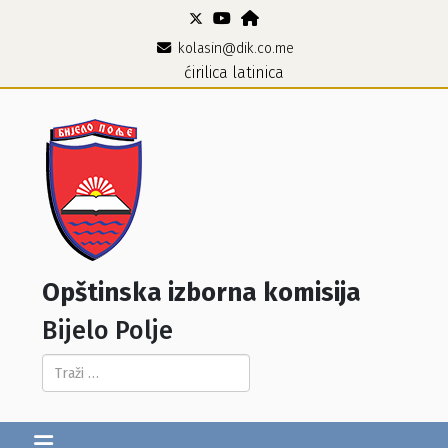
kolasin@dik.co.me
ćirilica
latinica
Opštinska izborna komisija
Bijelo Polje
Pretraga...