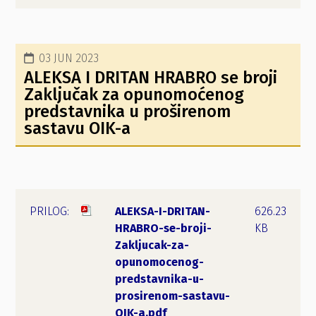
03 JUN 2023
ALEKSA I DRITAN HRABRO se broji
Zaključak za opunomoćenog
predstavnika u proširenom
sastavu OIK-a
ALEKSA-I-DRITAN-
626.23
HRABRO-se-broji-
KB
Zakljucak-za-
opunomocenog-
predstavnika-u-
prosirenom-sastavu-
OIK-a.pdf