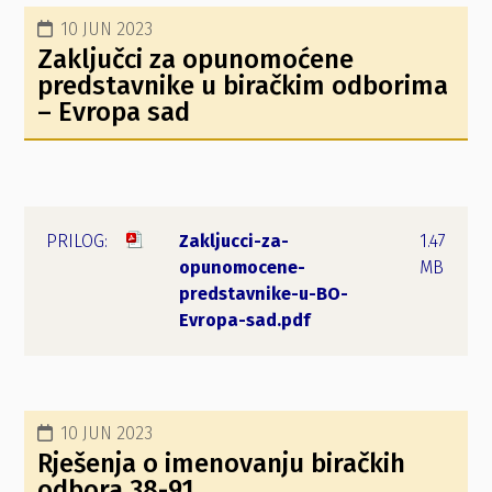
10 JUN 2023
Zaključci za opunomoćene
predstavnike u biračkim odborima
– Evropa sad
Zakljucci-za-
1.47
opunomocene-
MB
predstavnike-u-BO-
Evropa-sad.pdf
10 JUN 2023
Rješenja o imenovanju biračkih
odbora 38-91