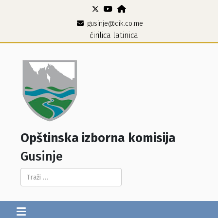
gusinje@dik.co.me
ćirilica
latinica
Opštinska izborna komisija
Gusinje
Pretraga...