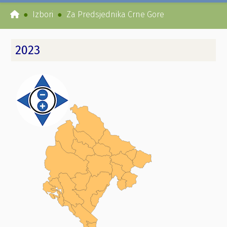
Izbori
Za Predsjednika Crne Gore
2023