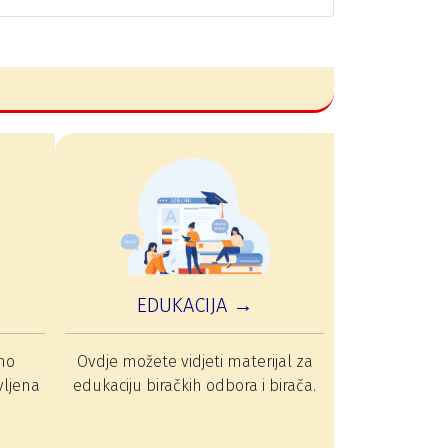
EDUKACIJA →
mo
Ovdje možete vidjeti materijal za
vljena
edukaciju biračkih odbora i birača.