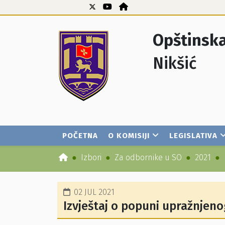
Opštinska
Nikšić
POČETNA
O KOMISIJI
LEGISLATIVA
Izbori
Za odbornike u SO
2021
02 JUL 2021
Izvještaj o popuni upražnjen