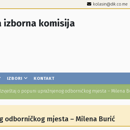
kolasin@dik.co.me
 izborna komisija
IZBORI
KONTAKT
Izvještaj o popuni upražnjenog odborničkog mjesta – Milena B
og odborničkog mjesta – Milena Burić