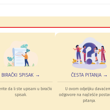
BIRAČKI SPISAK →
ČESTA PITANJA →
rite da li ste upisani u birački
U ovom odjeljku davaće
spisak.
odgovore na najčešće posta
pitanja.