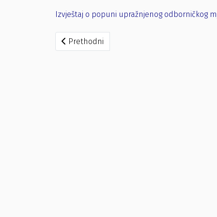
Izvještaj o popuni upražnjenog odborničkog mj
Prethodni članak: Izvještaj o popuni upražn
Prethodni