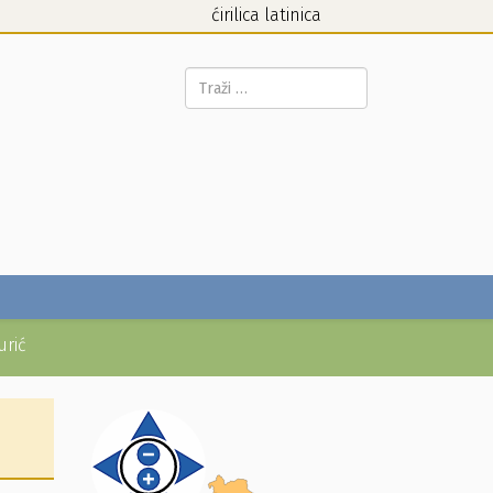
ćirilica
latinica
Pretraga...
urić