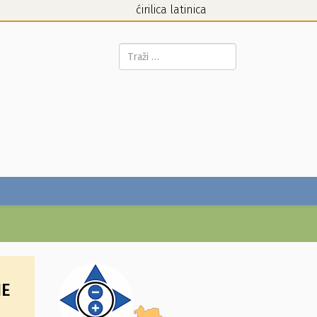
ćirilica
latinica
Pretraga...
NE