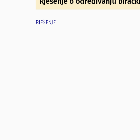
Rješenje o određivanju biračk
RJEŠENJE