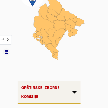
eći članak: SDP-SRCEM ZA NIKŠIĆ!
eći
OPŠTINSKE IZBORNE
KOMISIJE