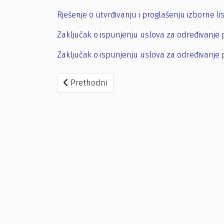
Rješenje o utvrđivanju i proglašenju izborne li
Zaključak o ispunjenju uslova za određivanje 
Zaključak o ispunjenju uslova za određivanje 
Prethodni članak: GRADE MOJ
Prethodni