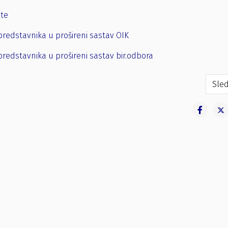
ste
predstavnika u prošireni sastav OIK
predstavnika u prošireni sastav bir.odbora
Sled
Sled