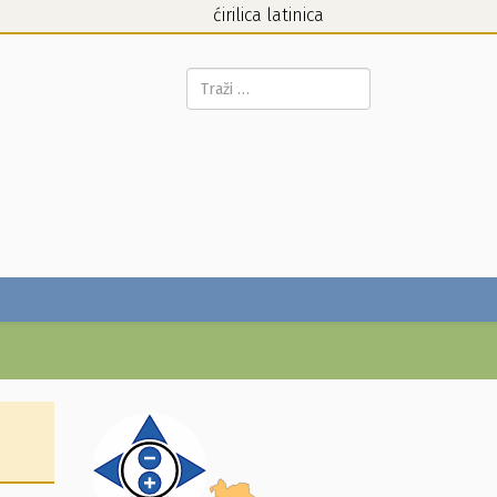
ćirilica
latinica
Pretraga...