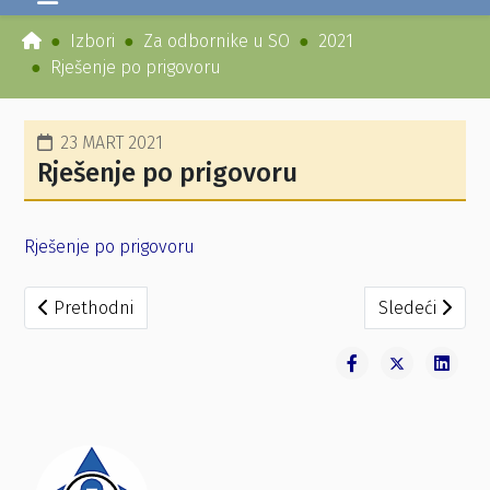
Izbori
Za odbornike u SO
2021
Rješenje po prigovoru
23 MART 2021
Rješenje po prigovoru
Rješenje po prigovoru
Prethodni članak: Odluka o raspisivanju ponovnih izbor
Sledeći članak
Prethodni
Sledeći