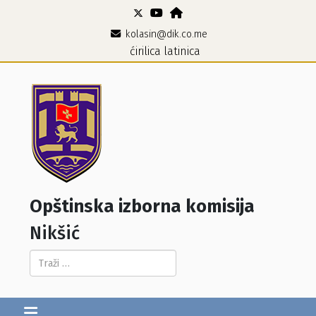
kolasin@dik.co.me
ćirilica
latinica
Opštinska izborna komisija
Nikšić
Pretraga...